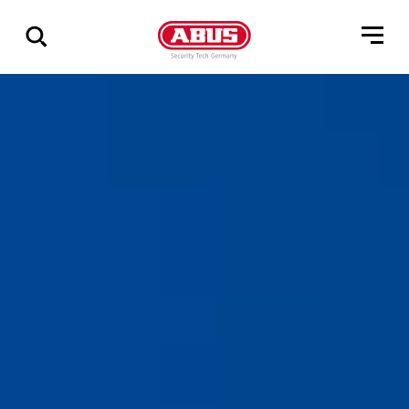
Zeige
alle
Ergebnisse