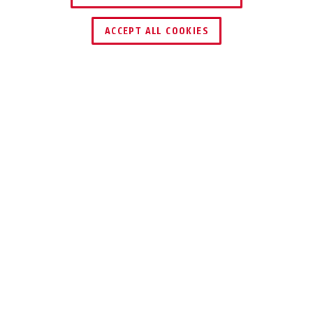
ACCEPT ALL COOKIES
Beschrijving
100
DUURZAAM EN
BETROUWBAAR
Onze overval 100 is beschermd tegen
corrosie en daardoor zeer duurzaam.
U hebt geen plek om uw hangslot in te