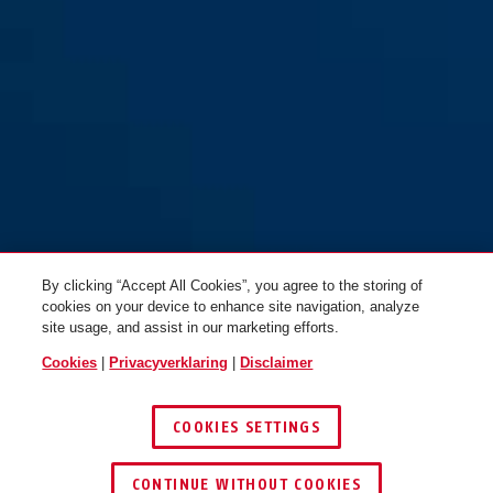
100/60
100/60 NL
100/80
100/80 NL
By clicking “Accept All Cookies”, you agree to the storing of
100/80DG
100/80DG NL
cookies on your device to enhance site navigation, analyze
site usage, and assist in our marketing efforts.
Cookies
|
Privacyverklaring
|
Disclaimer
COOKIES SETTINGS
CONTINUE WITHOUT COOKIES