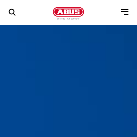
Geef
alle
resultaten
weer