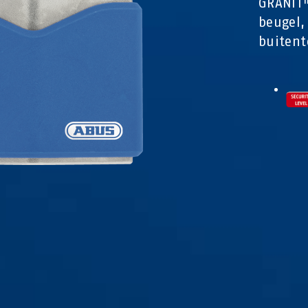
GRANIT™
beugel,
buitent