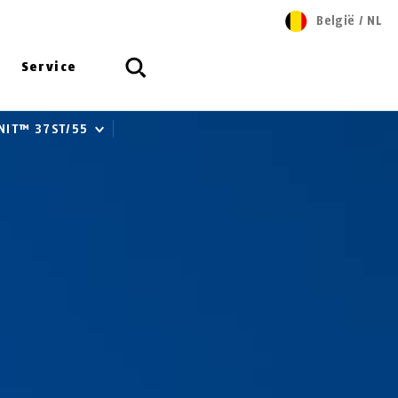
België
/
NL
Service
NIT™ 37ST/55