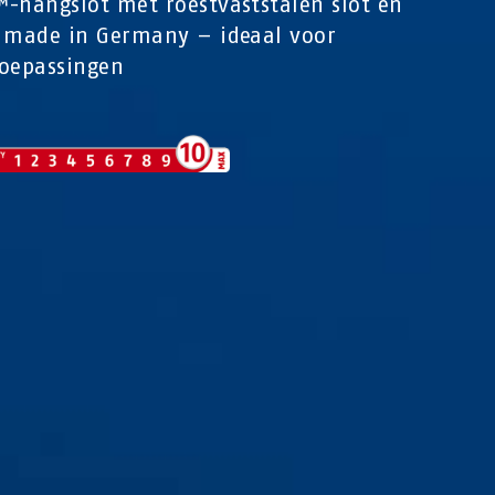
-hangslot met roestvaststalen slot en
 made in Germany – ideaal voor
oepassingen