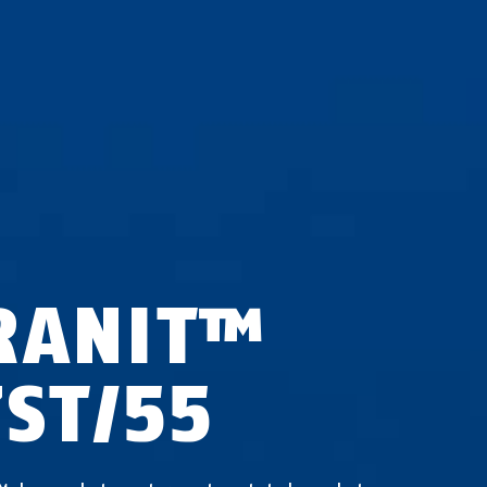
RANIT™
7ST/55