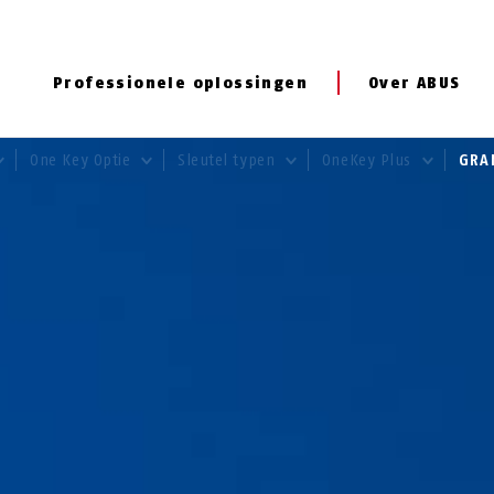
Professionele oplossingen
Over ABUS
One Key Optie
Sleutel typen
OneKey Plus
GRA