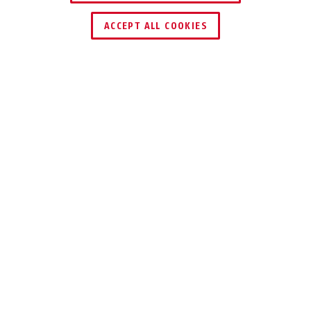
ACCEPT ALL COOKIES
Beschrijving
IPCB34511A
KLEINE CAMERA,
HEEL GROOT:
VOOR UW
PROFESSIONELE
BEWAKING