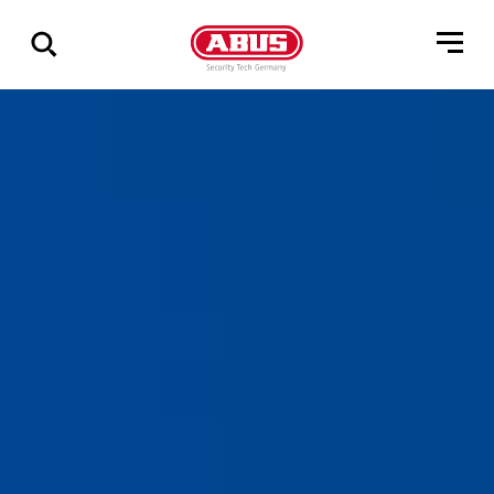
Geef
alle
resultaten
weer