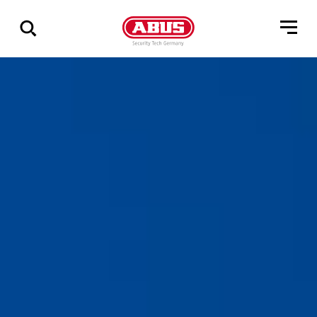
Geef
alle
resultaten
weer