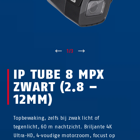
↑
1
/
3
↓
IP TUBE 8 MPX
ZWART (2.8 –
12MM)
Topbewaking, zelfs bij zwak licht of
tegenlicht, 60 m nachtzicht. Briljante 4K
Ultra-HD, 4-voudige motorzoom, focust op