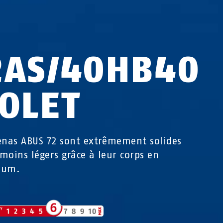
2AS/40HB40
IOLET
enas ABUS 72 sont extrêmement solides
moins légers grâce à leur corps en
ium.