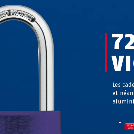
7
V
Les cad
et néan
alumin