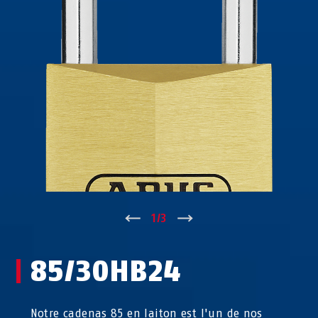
↑
1
/
3
↓
85/30HB24
Notre cadenas 85 en laiton est l'un de nos