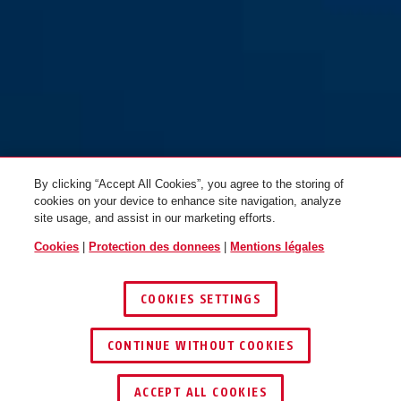
85/25
85/30
By clicking “Accept All Cookies”, you agree to the storing of
cookies on your device to enhance site navigation, analyze
site usage, and assist in our marketing efforts.
Cookies
|
Protection des donnees
|
Mentions légales
COOKIES SETTINGS
85/30HB24
85/30HB65
CONTINUE WITHOUT COOKIES
ACCEPT ALL COOKIES