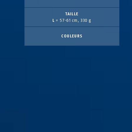
TAILLE
L
= 57-61 cm, 330 g
COULEURS