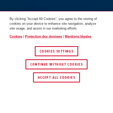
By clicking “Accept All Cookies”, you agree to the storing of
cookies on your device to enhance site navigation, analyze
site usage, and assist in our marketing efforts.
HUD-Y pure lavender M
pure rose
HUD-Y pure lavender L
puristic
Cookies
|
Protection des donnees
|
Mentions légales
COOKIES SETTINGS
CONTINUE WITHOUT COOKIES
ACCEPT ALL COOKIES
HUD-Y pure mint S
HUD-Y pure mint M
Description