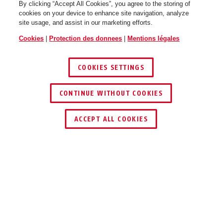
By clicking “Accept All Cookies”, you agree to the storing of
cookies on your device to enhance site navigation, analyze
site usage, and assist in our marketing efforts.
Cookies
|
Protection des donnees
|
Mentions légales
COOKIES SETTINGS
CONTINUE WITHOUT COOKIES
ACCEPT ALL COOKIES
Description
HUD-Y