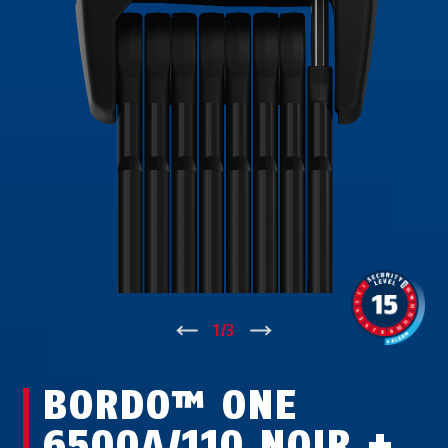
↑
1
/
3
↓
BORDO™ ONE
6500A/110 NOIR +