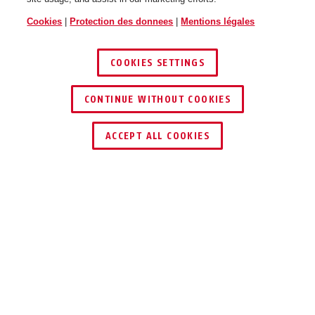
Cookies
|
Protection des donnees
|
Mentions légales
COOKIES SETTINGS
CONTINUE WITHOUT COOKIES
ACCEPT ALL COOKIES
Description
GRANIT™ DETECTO XPLUS 8077
YELLOW 12KS BLACK LOOP
PROTECTION