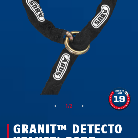
↑
1
/
2
↓
GRANIT™ DETECTO