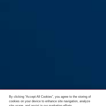
GRANIT™ Detecto XPlus™
yellow/black
8077 jaune + 12KS120 black
loop
By clicking “Accept All Cookies”, you agree to the storing of
cookies on your device to enhance site navigation, analyze
site usage, and assist in our marketing efforts.