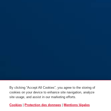
76/40CAB20 gris
noir
76/40CAB20 jaune
rouge
By clicking “Accept All Cookies”, you agree to the storing of
cookies on your device to enhance site navigation, analyze
site usage, and assist in our marketing efforts.
Cookies
|
Protection des donnees
|
Mentions légales