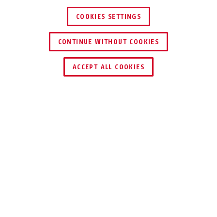
COOKIES SETTINGS
76/40CAB20 jaune
violet
76/40CAB20 marron
orange
CONTINUE WITHOUT COOKIES
ACCEPT ALL COOKIES
TÉLÉCHARGEMENTS
76/40CAB20 noir
blanc
76/40CAB20 orange
vert
Spécifications