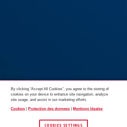
76IB/40 bleu
76IB/40 bleu
jaune
violet
By clicking “Accept All Cookies”, you agree to the storing of
cookies on your device to enhance site navigation, analyze
site usage, and assist in our marketing efforts.
Cookies
|
Protection des donnees
|
Mentions légales
COOKIES SETTINGS