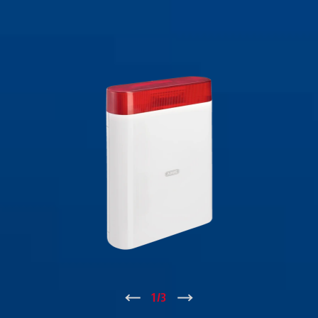
↑
1
/
3
↓