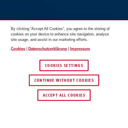
By clicking “Accept All Cookies”, you agree to the storing of
Moventor 2.0 ash purple M
dust grey
Moventor 2.0 ash purple L
shiny white
cookies on your device to enhance site navigation, analyze
site usage, and assist in our marketing efforts.
Cookies
|
Datenschutzerklärung
|
Impressum
COOKIES SETTINGS
CONTINUE WITHOUT COOKIES
SCHLÜSSEL­SERVICE
HÄNDLER FINDEN
Moventor 2.0 blush red S
mist green
Moventor 2.0 blush red M
Ti silver
ACCEPT ALL COOKIES