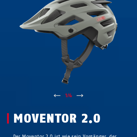
↑
1
/
4
↓
MOVENTOR 2.0
Der Moventor 2.0 ist wie sein Vorgänger, der