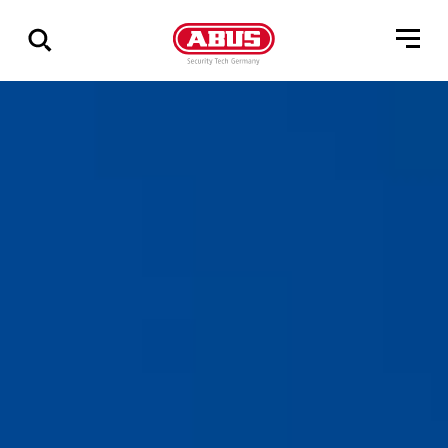
Zeige
alle
Ergebnisse