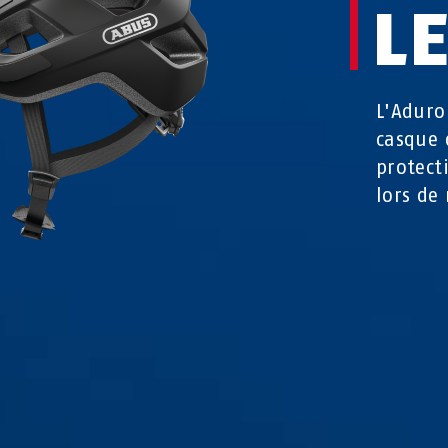
L
L'Aduro
casque 
protect
lors de