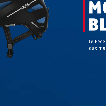
M
B
Le Pede
aux mei