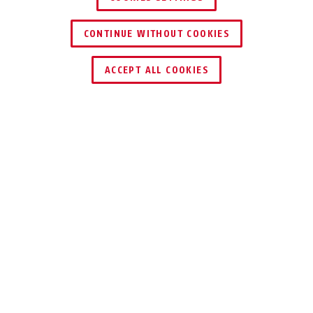
CONTINUE WITHOUT COOKIES
TROUVER UN REVENDEUR
ACCEPT ALL COOKIES
Description
PREFIRA™ 10
PROTÈGE PENDANT
DE NOMBREUSES
ANNÉES