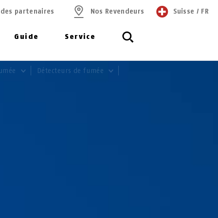
 des partenaires
Nos Revendeurs
Suisse
/
FR
Guide
Service
 fumée
Détecteurs de fumée