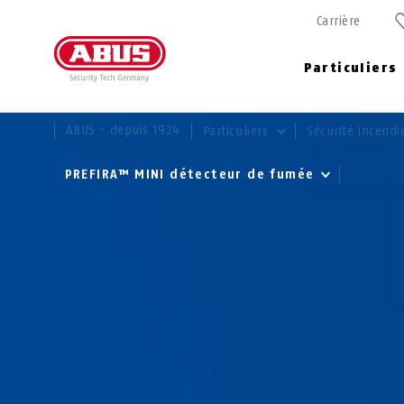
Carrière
Particuliers
VOUS ÊTES ICI:
ABUS - depuis 1924
Particuliers
Sécurité incend
PREFIRA™ MINI détecteur de fumée