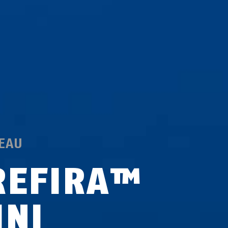
EAU
REFIRA™
INI