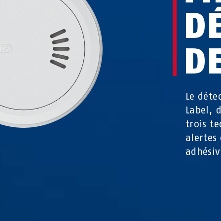
D
D
Le déte
Label, 
trois t
alertes
adhésiv