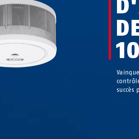
D
D
1
Vainque
contrôl
succès 