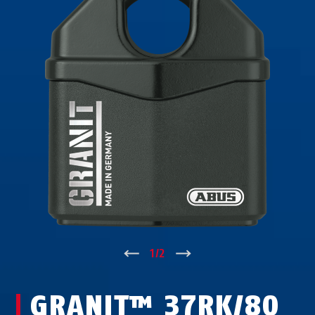
↑
1
/
2
↓
GRANIT™ 37RK/80