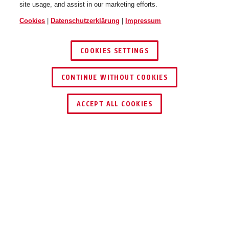
site usage, and assist in our marketing efforts.
Cookies
|
Datenschutzerklärung
|
Impressum
COOKIES SETTINGS
CONTINUE WITHOUT COOKIES
HÄNDLER FINDEN
ACCEPT ALL COOKIES
TEILEN
Beschreibung
37RK/80 GRANIT™
TRUST THE