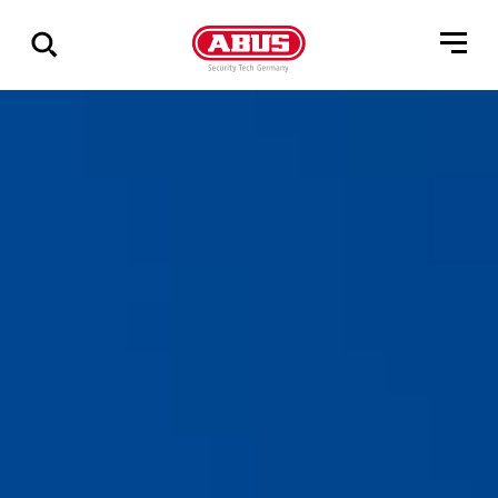
Zeige
alle
Ergebnisse