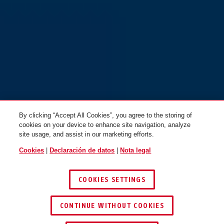
HYP-E BL.ACE gleam silver L
volcano titan
HYP-E BL.ACE signal yellow S
By clicking “Accept All Cookies”, you agree to the storing of
cookies on your device to enhance site navigation, analyze
site usage, and assist in our marketing efforts.
HYP-E BL.ACE signal yellow M
HYP-E BL.ACE signal yellow L
Cookies
|
Declaración de datos
|
Nota legal
COOKIES SETTINGS
CONTINUE WITHOUT COOKIES
ENCONTRAR DISTRIBUIDOR