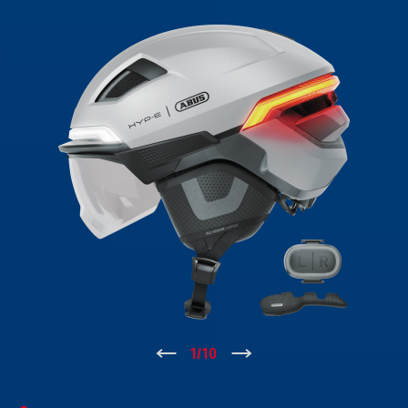
↑
1
/
10
↓