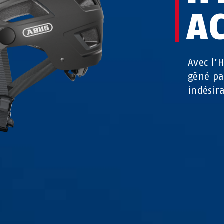
A
Avec l’
gêné par
indésir