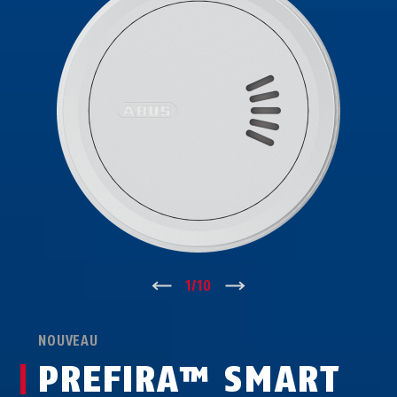
↑
1
/
10
↓
NOUVEAU
PREFIRA™ SMART