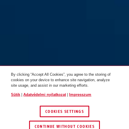
HYP-E BL.ACE gleam silver L
volcano titan
HYP-E BL.ACE signal yellow S
By clicking “Accept All Cookies”, you agree to the storing of
cookies on your device to enhance site navigation, analyze
site usage, and assist in our marketing efforts.
HYP-E BL.ACE signal yellow M
HYP-E BL.ACE signal yellow L
Sütik
|
Adatvédelmi nyilatkozat
|
Impresszum
COOKIES SETTINGS
CONTINUE WITHOUT COOKIES