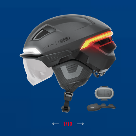
↑
1
/
10
↓