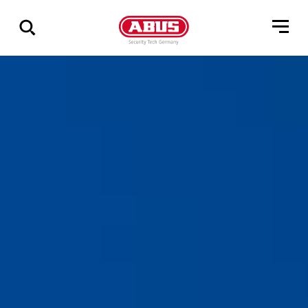
Összes
találat
mutatása