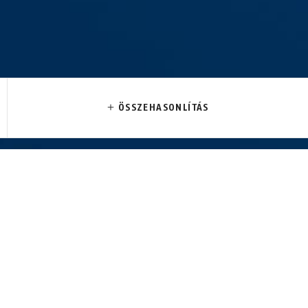
ÖSSZEHASONLÍTÁS
ék
41/45 kék
41/45HB50 kék
41
ÁS ÉS HASZNÁLAT
VÁLTOZATOK
LE