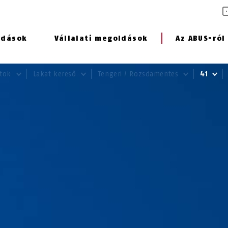
ldások
Vállalati megoldások
Az ABUS-ról
atok
Lakat kereső
Tengeri / Rozsdamentes
41