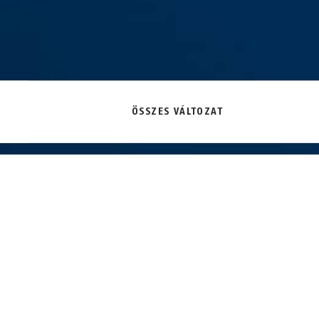
ÖSSZES VÁLTOZAT
41/30 kék
41/30HB50 kék
41/40 k
TECHNOLÓGIÁK
ALKALMAZ