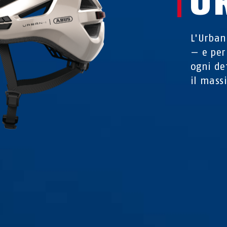
U
L'Urban
— e per
ogni de
il mass