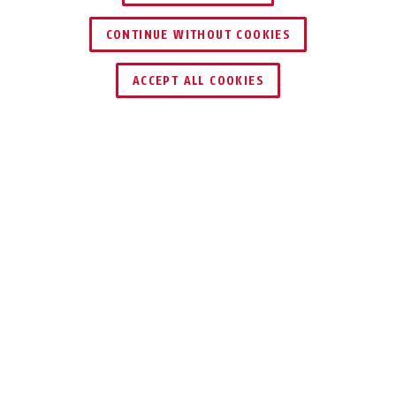
CONTINUE WITHOUT COOKIES
DEALER ZOEKEN
ACCEPT ALL COOKIES
Beschrijving
PREFIRA™ MINI
ROOKMELDER IN
MINI-FORMAAT
Klein, onopvallend, attent - en
luidruchtig als hij levens moet redden: