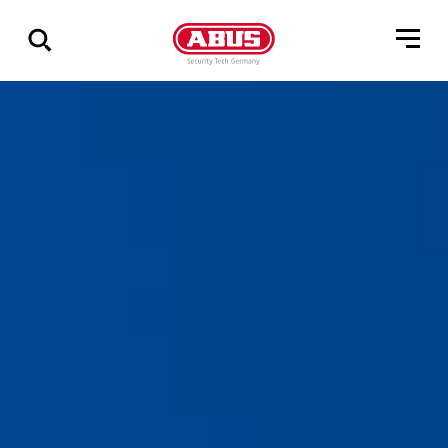
Geef
alle
resultaten
weer