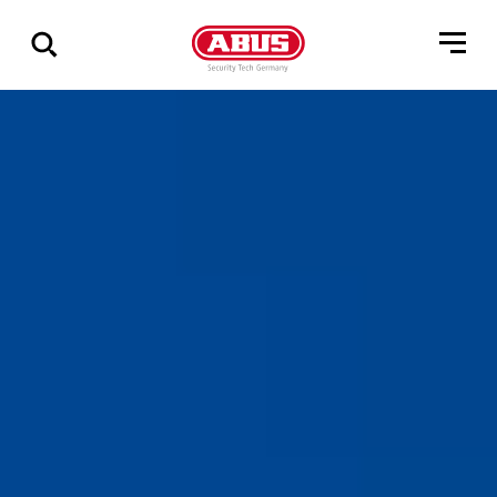
Geef
alle
resultaten
weer