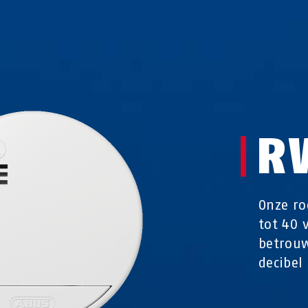
R
Onze ro
tot 40 
betrou
decibel