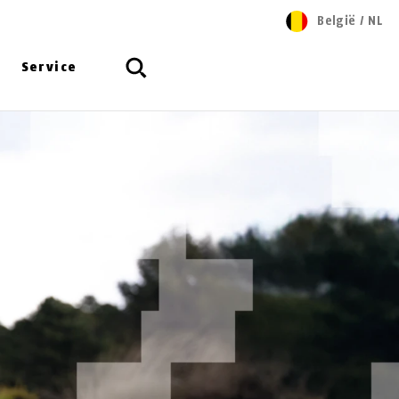
België
/
NL
Service