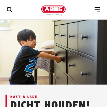
Geef
alle
resultaten
weer
KAST & LADE
DICHT HOUDEN!