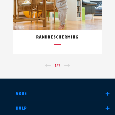
RANDBESCHERMING
←
1
/
7
→
LAND SELECTEREN
ABUS
HULP