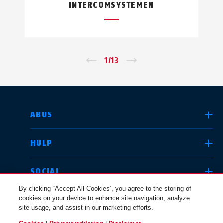
INTERCOMSYSTEMEN
←
1
/
13
→
LAND SELECTEREN
ABUS
HULP
Deutschland
United Kingdom
SOCIAL
By clicking “Accept All Cookies”, you agree to the storing of
cookies on your device to enhance site navigation, analyze
JURIDISCHE KWESTIES
site usage, and assist in our marketing efforts.
International
USA