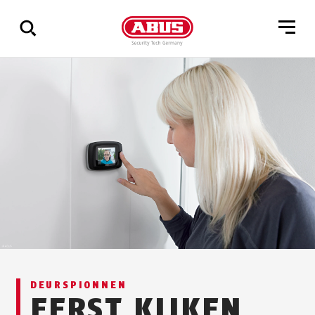
Geef
alle
resultaten
weer
DEURSPIONNEN
EERST KIJKEN,