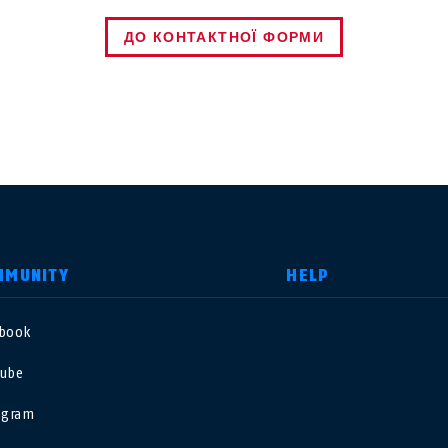
ДО КОНТАКТНОЇ ФОРМИ
MMUNITY
HELP
ebook
nited Kingdom
International
ube
sterreich
Nederland
agram