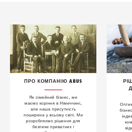
ПРО КОМПАНІЮ ABUS
РІ
Як сімейний бізнес, ми
маємо коріння в Німеччині,
Оптим
але наша присутність
бізне
поширена у всьому світі. Ми
інди
розробляємо рішення для
ком
безпеки приватних і
ві