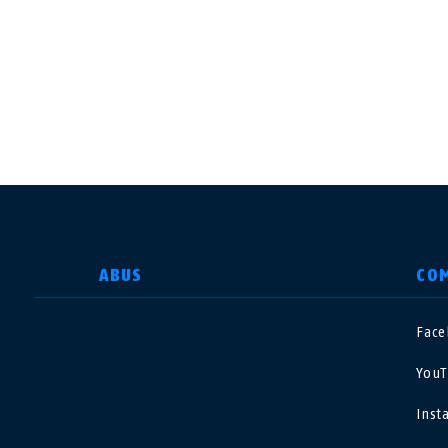
ВИБРАТИ КРАЇНУ
ABUS
CO
Fac
Deutschland
U
YouT
Canada
Ö
Inst
EN
FR