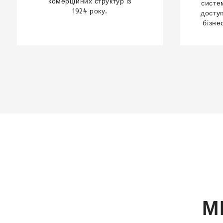
комерційних структур із
систе
1924 року.
досту
бізне
М