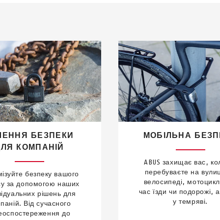
ШЕННЯ БЕЗПЕКИ
МОБІЛЬНА БЕЗП
ДЛЯ КОМПАНІЙ
ABUS захищає вас, ко
перебуваєте на вулиц
ізуйте безпеку вашого
велосипеді, мотоциклі
су за допомогою наших
час їзди чи подорожі, 
відуальних рішень для
у темряві.
паній. Від сучасного
деоспостереження до