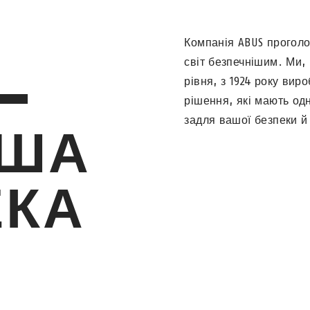
Компанія ABUS проголо
світ безпечнішим. Ми,
—
рівня, з 1924 року вир
рішення, які мають одн
задля вашої безпеки й
АША
ЕКА