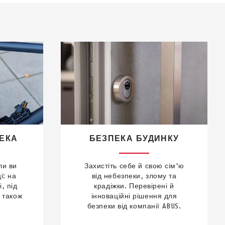
ЕКА
БЕЗПЕКА БУДИНКУ
ли ви
Захистіть себе й свою сім’ю
і: на
від небезпеки, злому та
, під
крадіжки. Перевірені й
а також
інноваційні рішення для
безпеки від компанії ABUS.