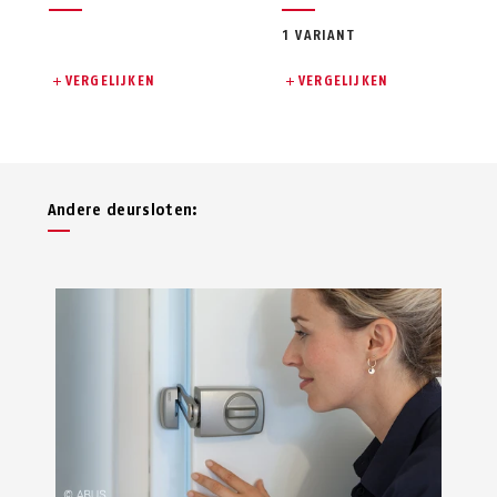
1 VARIANT
VERGELIJKEN
VERGELIJKEN
Andere deursloten: