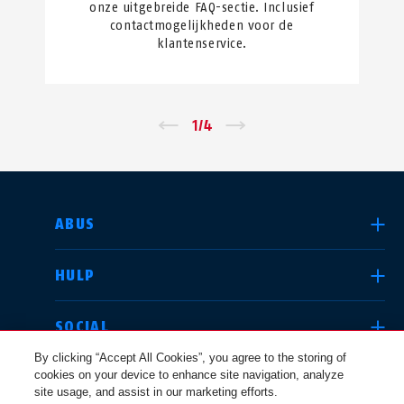
onze uitgebreide FAQ-sectie. Inclusief
contactmogelijkheden voor de
klantenservice.
←
1
/
4
→
LAND SELECTEREN
ABUS
HULP
Deutschland
United Kingdom
SOCIAL
By clicking “Accept All Cookies”, you agree to the storing of
cookies on your device to enhance site navigation, analyze
JURIDISCHE KWESTIES
site usage, and assist in our marketing efforts.