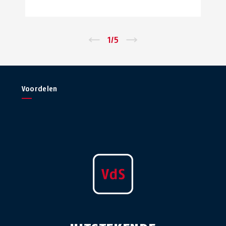
←
1
/
5
→
Voordelen