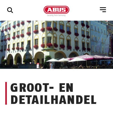
Geef
alle
resultaten
weer
GROOT- EN
DETAILHANDEL