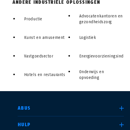
ANDERE INDUSTRIËLE OPLOSSINGEN
Advocatenkantoren en
Productie
gezondheidszorg
Kunst en amusement
Logistiek
Vastgoedsector
Energievoorzieningsindust
Onderwijs en
Hotels en restaurants
opvoeding
LAND SELECTEREN
ABUS
HULP