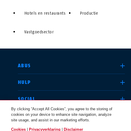
Hotels en restaurants
Productie
Vastgoedsector
LAND SELECTEREN
ABUS
HULP
Deutschland
United Kingdom
SOCIAL
By clicking “Accept All Cookies”, you agree to the storing of
cookies on your device to enhance site navigation, analyze
JURIDISCHE KWESTIES
site usage, and assist in our marketing efforts.
International
USA
Cookies
|
Privacyverklaring
|
Disclaimer