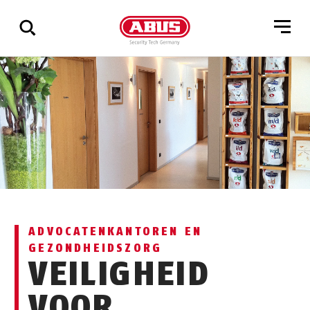
Geef
alle
resultaten
weer
ADVOCATENKANTOREN EN
GEZONDHEIDSZORG
VEILIGHEID
VOOR