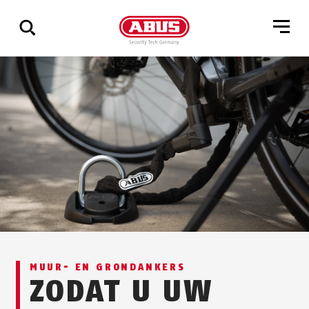
Geef
alle
resultaten
weer
MUUR- EN GRONDANKERS
ZODAT U UW