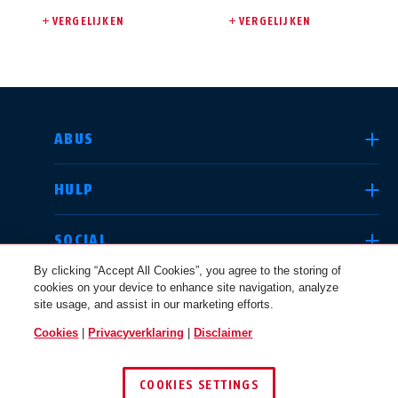
VERGELIJKEN
VERGELIJKEN
LAND SELECTEREN
ABUS
HULP
Deutschland
United Kingdom
SOCIAL
By clicking “Accept All Cookies”, you agree to the storing of
cookies on your device to enhance site navigation, analyze
JURIDISCHE KWESTIES
site usage, and assist in our marketing efforts.
International
USA
Cookies
|
Privacyverklaring
|
Disclaimer
BELGIË / NL
COOKIES SETTINGS