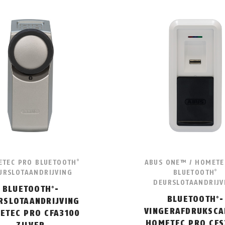
TEC PRO BLUETOOTH
ABUS ONE™ / HOMETE
®
URSLOTAANDRIJVING
BLUETOOTH
®
DEURSLOTAANDRIJV
BLUETOOTH
-
®
BLUETOOTH
-
®
RSLOTAANDRIJVING
VINGERAFDRUKSCA
ETEC PRO CFA3100
HOMETEC PRO CFS