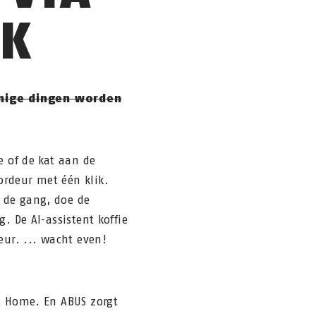
IK
mige dingen worden
e of de kat aan de
rdeur met één klik.
 de gang, doe de
. De AI-assistent koffie
eur. ... wacht even!
rt Home. En ABUS zorgt