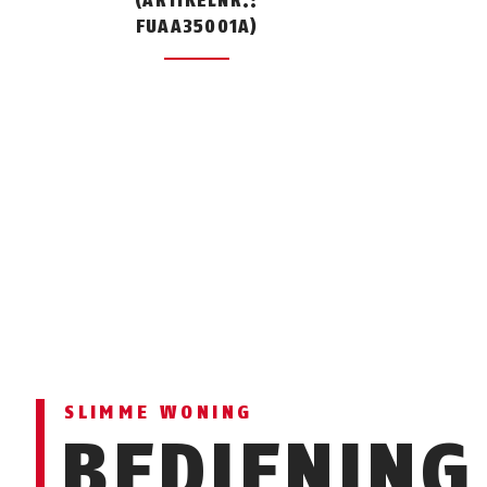
(ARTIKELNR.:
FUAA35001A)
SLIMME WONING
BEDIENING