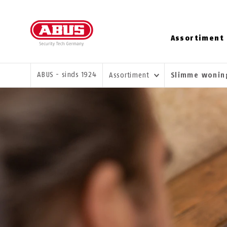
Assortiment
U BENT HIER:
ABUS - sinds 1924
Assortiment
Slimme woni