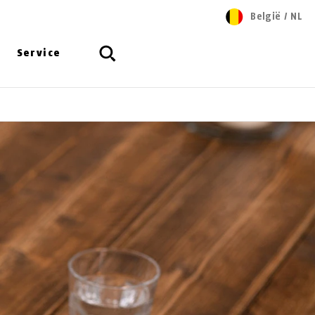
België
/
NL
Service