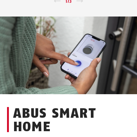
Zurück
1
/
3
Vor
ABUS SMART
HOME