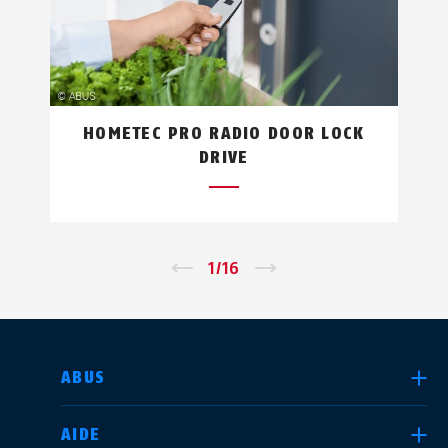
HOMETEC PRO RADIO DOOR LOCK
DRIVE
←
1
/
16
→
CHOISIR UN PAYS
ABUS
AIDE