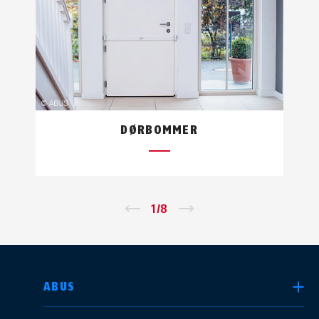
DØRBOMMER
←
1
/
8
→
VELG LAND
ABUS