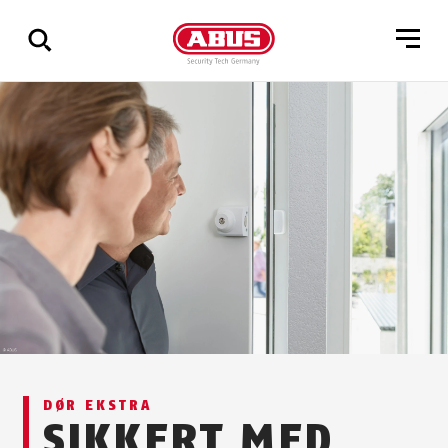
Via
alle
resultater
DØR EKSTRA
SIKKERT MED