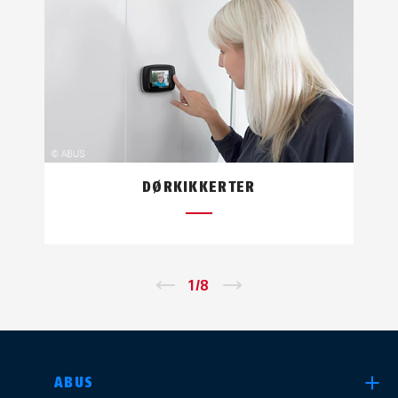
DØRKIKKERTER
←
1
/
8
→
VELG LAND
ABUS