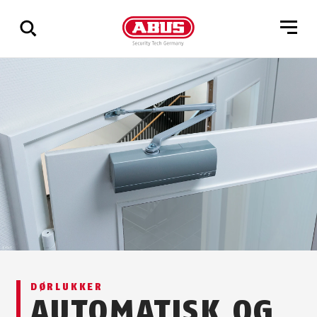
Via
alle
resultater
DØRLUKKER
AUTOMATISK OG