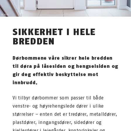
SIKKERHET I HELE
BREDDEN
Dørbommene våre sikrer hele bredden
til døra på låsesiden og hengselsiden og
gir deg effektiv beskyttelse mot
innbrudd.
Vi tilbyr dørbommer som passer til både
venstre- og høyrehengslede dører i ulike
størrelser – enten det er tredører, metalldører,
plastdører, inngangsdører, sidedører og
kjellerdører i leiegårder, kontorlokaler og