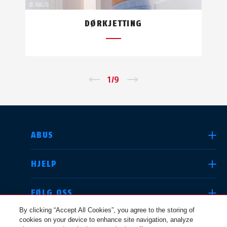
DØRKJETTING
←
1
/
9
→
VELG LAND
ABUS
HJELP
Deutschland
United Kingdom
FØLG OSS
By clicking “Accept All Cookies”, you agree to the storing of
cookies on your device to enhance site navigation, analyze
JURIDISK