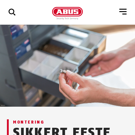
Via
alle
resultater
MONTERING
SIKKERT FESTE