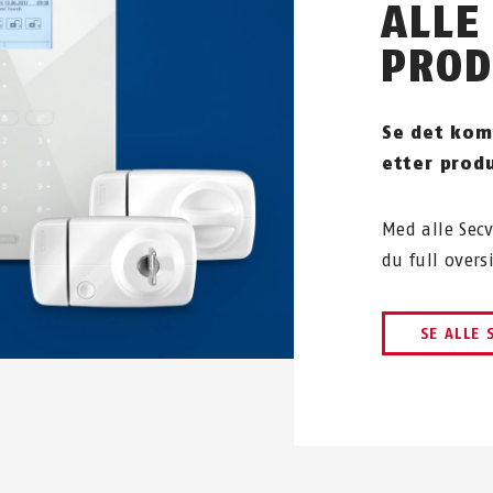
ALLE
PROD
Se det kom
etter produ
Med alle Sec
du full overs
SE ALLE