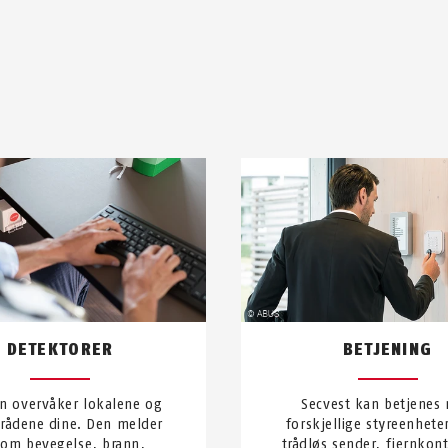
DETEKTORER
BETJENING
en overvåker lokalene og
Secvest kan betjenes
rådene dine. Den melder
forskjellige styreenhete
a om bevegelse, brann,
trådløs sender, fjernkont