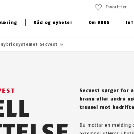
Favoritter
Næring
Råd og nyheter
Om ABUS
In
Hybridsystemet Secvest
VEST
Secvest sørger for a
ELL
brann eller andre n
trussel mot bedrifte
TELSE
Du mottar en melding d
eksempel utløses i buti