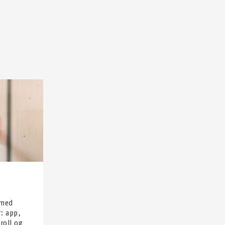
 med
r: app,
roll og