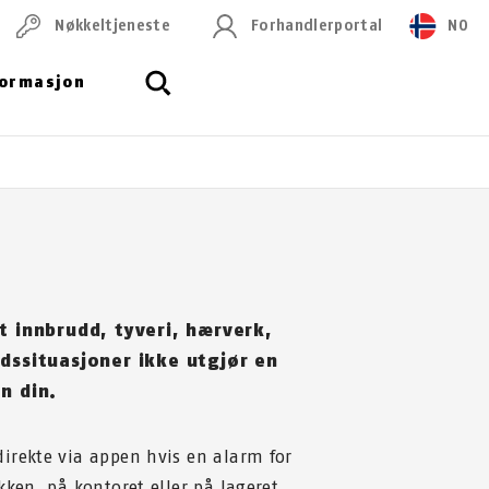
Nøkkeltjeneste
Forhandlerportal
NO
formasjon
t innbrudd, tyveri, hærverk,
ødssituasjoner ikke utgjør en
n din.
irekte via appen hvis en alarm for
kken, på kontoret eller på lageret.