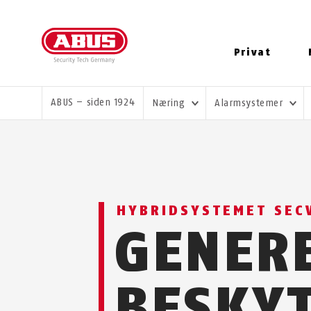
Privat
DU ER HER:
ABUS – siden 1924
Næring
Alarmsystemer
HYBRIDSYSTEMET SEC
GENER
BESKYT