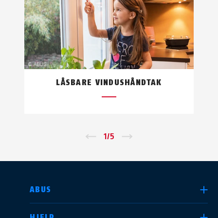
LÅSBARE VINDUSHÅNDTAK
←
1
/
5
→
VELG LAND
ABUS
HJELP