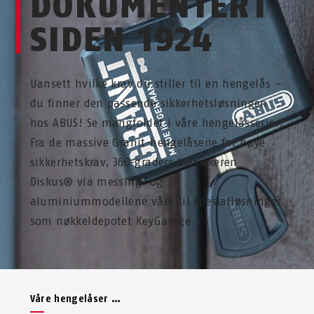
DOKUMENTERT
SIDEN 1924
Uansett hvilke krav du stiller til en hengelås –
du finner den passende sikkerhetsløsningen
hos ABUS! Se mangfoldet i våre hengelåsserier.
Fra de massive Granit-hengelåsene for høye
sikkerhetskrav, 360-graders klassikeren
Diskus® via messing- og
aluminiummodellene våre til spesialløsninger
som nøkkeldepotet KeyGarage.
Våre hengelåser …