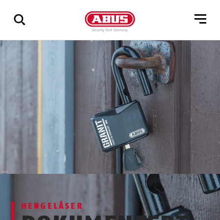
Via
alle
resultater
HENGELÅSER