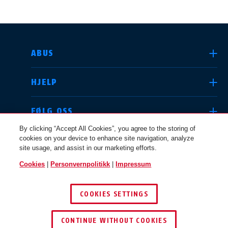
VELG LAND
ABUS
HJELP
Deutschland
United Kingdom
FØLG OSS
By clicking “Accept All Cookies”, you agree to the storing of
cookies on your device to enhance site navigation, analyze
JURIDISK
site usage, and assist in our marketing efforts.
International
USA
Cookies
|
Personvernpolitikk
|
Impressum
NORGE
COOKIES SETTINGS
Canada
© 2026 ABUS
Österreich
EN
FR
CONTINUE WITHOUT COOKIES