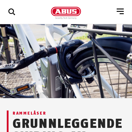
Via
alle
resultater
RAMMELÅSER
GRUNNLEGGENDE