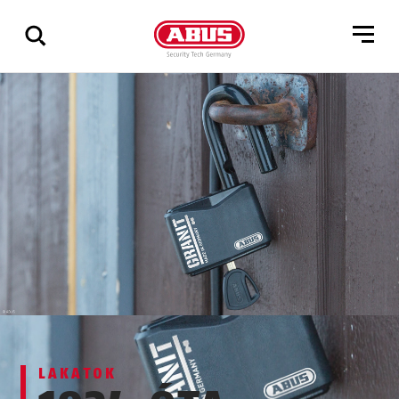
Összes
találat
mutatása
LAKATOK