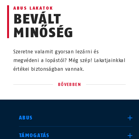
ABUS LAKATOK
BEVÁLT
MINŐSÉG
Szeretne valamit gyorsan lezárni és
megvédeni a lopástól? Még szép! Lakatjainkkal
értékei biztonságban vannak.
BŐVEBBEN
ORSZÁG KIVÁLASZTÁSA
ABUS
TÁMOGATÁS